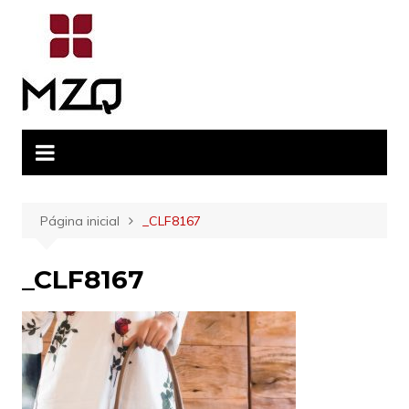
Ir
para
o
conteúdo
Página inicial
_CLF8167
_CLF8167