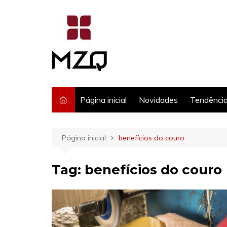
Ir
para
o
conteúdo
Página inicial
Novidades
Tendênci
Página inicial
benefícios do couro
Tag:
benefícios do couro