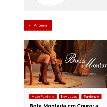
Navegação
Anterior
de
Post
Moda Feminina
Novidades
Tendência
Bota Montaria em Couro: a