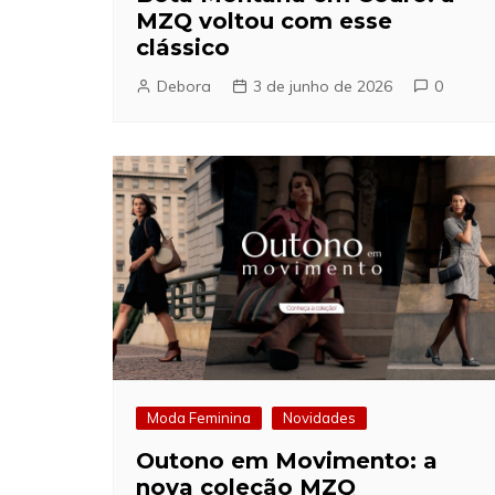
MZQ voltou com esse
clássico
Debora
3 de junho de 2026
0
Moda Feminina
Novidades
Outono em Movimento: a
nova coleção MZQ