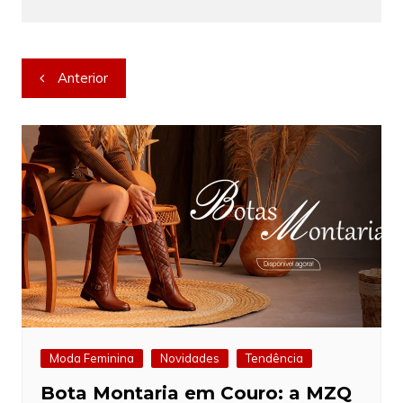
Navegação
Anterior
de
Post
Moda Feminina
Novidades
Tendência
Bota Montaria em Couro: a MZQ