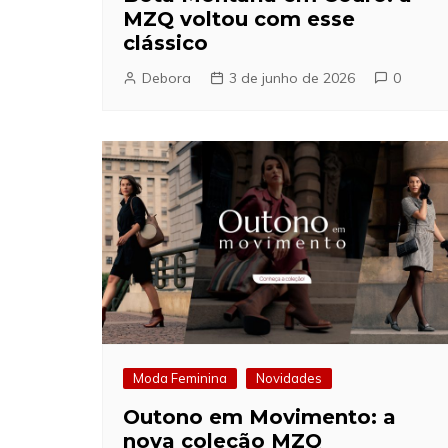
MZQ voltou com esse
clássico
Debora
3 de junho de 2026
0
Moda Feminina
Novidades
Outono em Movimento: a
nova coleção MZQ