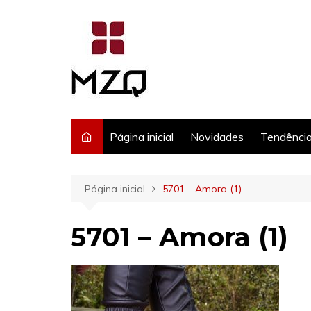
Ir
para
o
conteúdo
Página inicial
Novidades
Tendênci
Página inicial
5701 – Amora (1)
5701 – Amora (1)