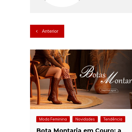
Navegação
Anterior
de
Post
Moda Feminina
Novidades
Tendência
Bota Montaria em Couro: a