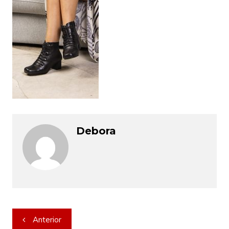
Debora
Navegação
Anterior