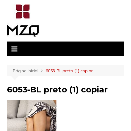
Ir
para
o
conteúdo
Página inicial
6053-BL preto (1) copiar
6053-BL preto (1) copiar