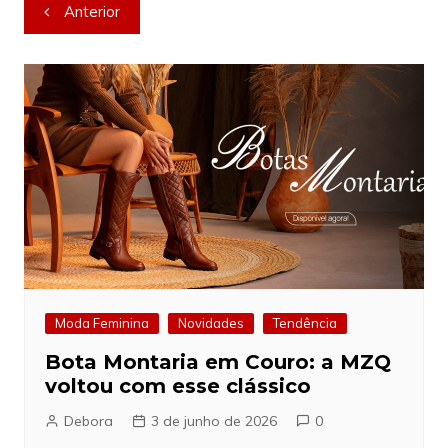
Navegação
Anterior
de
Post
Moda Feminina
Novidades
Tendência
Bota Montaria em Couro: a MZQ
voltou com esse clássico
Debora
3 de junho de 2026
0