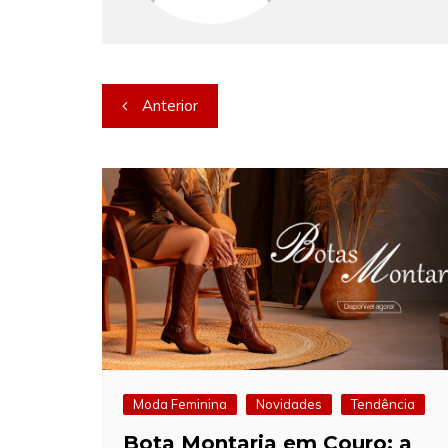
Navegação
Anterior
de
Post
Moda Feminina
Novidades
Tendência
Bota Montaria em Couro: a