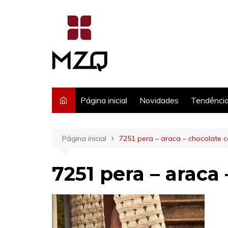
Ir
para
o
conteúdo
Página inicial
Novidades
Tendênci
Página inicial
7251 pera – araca – chocolate c
7251 pera – araca