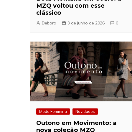
MZQ voltou com esse
clássico
Debora
3 de junho de 2026
0
Moda Feminina
Novidades
Outono em Movimento: a
nova coleção MZQ