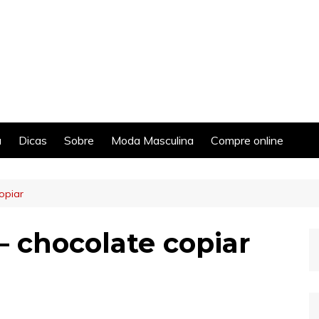
a
Dicas
Sobre
Moda Masculina
Compre online
opiar
 – chocolate copiar