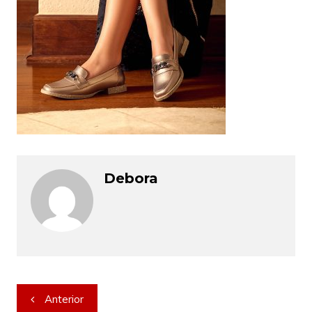
Debora
Navegação
Anterior