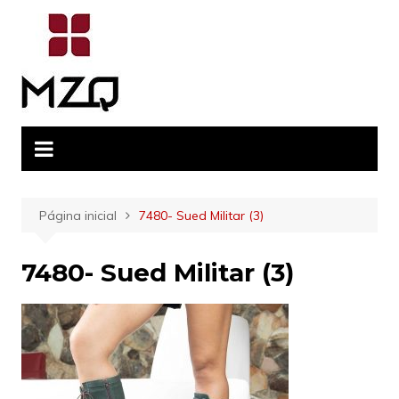
Ir
para
o
conteúdo
Página inicial
7480- Sued Militar (3)
7480- Sued Militar (3)