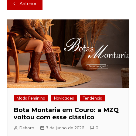
Navegação
Anterior
de
Post
Moda Feminina
Novidades
Tendência
Bota Montaria em Couro: a MZQ
voltou com esse clássico
Debora
3 de junho de 2026
0