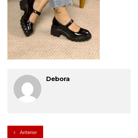
Debora
Navegação
Anterior