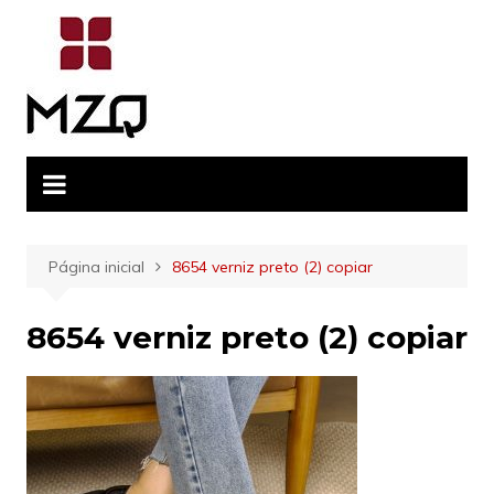
Ir
para
o
conteúdo
Página inicial
8654 verniz preto (2) copiar
8654 verniz preto (2) copiar