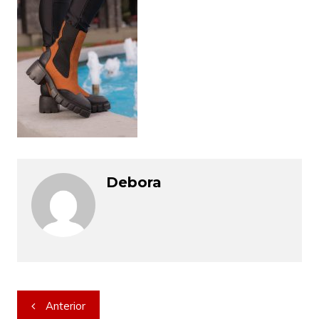
Debora
Navegação
Anterior