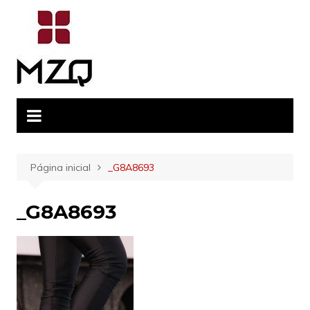
Ir
para
o
conteúdo
Página inicial
_G8A8693
_G8A8693