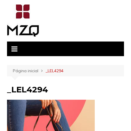
Ir
para
o
conteúdo
Página inicial
_LEL4294
_LEL4294