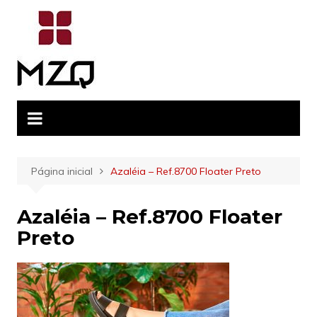
Ir
para
o
conteúdo
Página inicial
Azaléia – Ref.8700 Floater Preto
Azaléia – Ref.8700 Floater
Preto