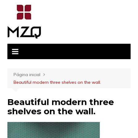
Ir
para
o
conteúdo
Página inicial
Beautiful modern three shelves on the wall.
Beautiful modern three
shelves on the wall.