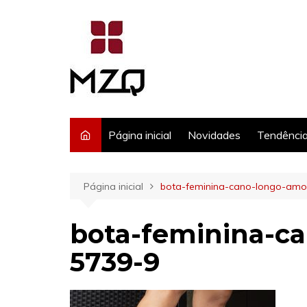
Ir
para
o
conteúdo
Página inicial
Novidades
Tendênci
Página inicial
bota-feminina-cano-longo-amo
bota-feminina-c
5739-9