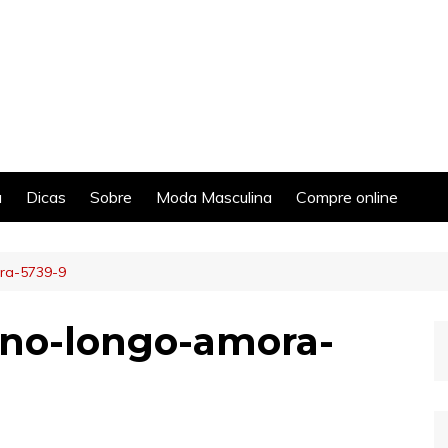
a
Dicas
Sobre
Moda Masculina
Compre online
ra-5739-9
ano-longo-amora-