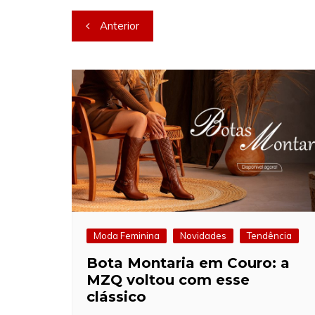
Navegação
Anterior
de
Post
Moda Feminina
Novidades
Tendência
Bota Montaria em Couro: a
MZQ voltou com esse
clássico