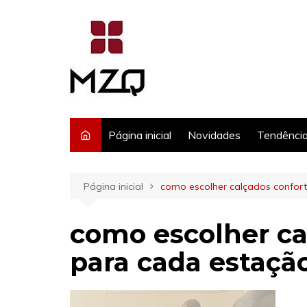
Ir
para
o
conteúdo
Página inicial
Novidades
Tendênci
Página inicial
como escolher calçados confor
como escolher ca
para cada estaçã