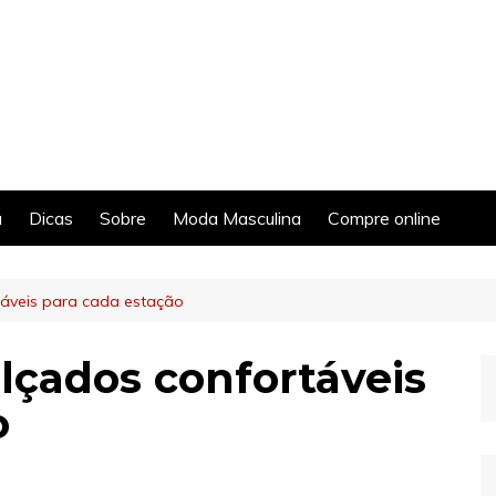
a
Dicas
Sobre
Moda Masculina
Compre online
táveis para cada estação
lçados confortáveis
o