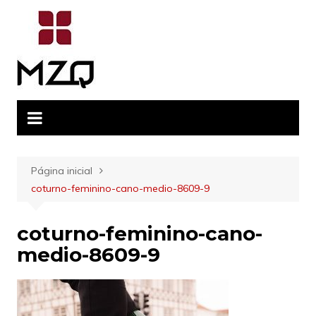
Ir
para
o
conteúdo
Página inicial
coturno-feminino-cano-medio-8609-9
coturno-feminino-cano-
medio-8609-9