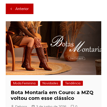
Navegação
Anterior
de
Post
Moda Feminina
Novidades
Tendência
Bota Montaria em Couro: a MZQ
voltou com esse clássico
Debora
3 de junho de 2026
0