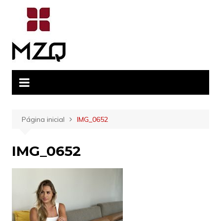
Ir
para
o
conteúdo
Página inicial
IMG_0652
IMG_0652