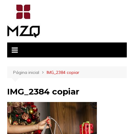
Ir
para
o
conteúdo
Página inicial
IMG_2384 copiar
IMG_2384 copiar