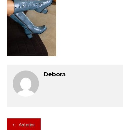
Debora
Navegação
Anterior