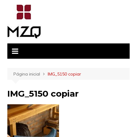
Ir
para
o
conteúdo
Página inicial
IMG_5150 copiar
IMG_5150 copiar