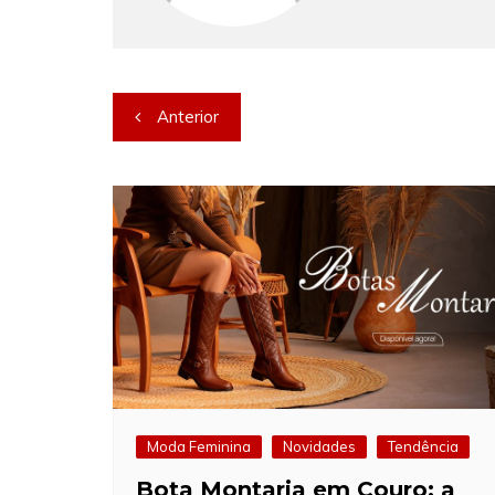
Navegação
Anterior
de
Post
Moda Feminina
Novidades
Tendência
Bota Montaria em Couro: a