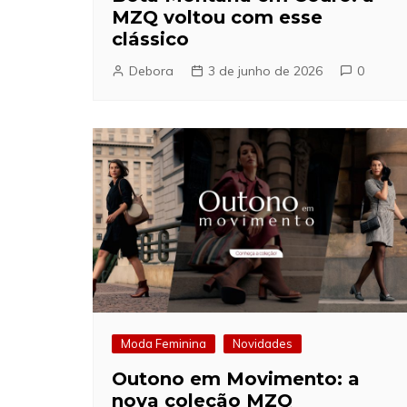
MZQ voltou com esse
clássico
Debora
3 de junho de 2026
0
Moda Feminina
Novidades
Outono em Movimento: a
nova coleção MZQ