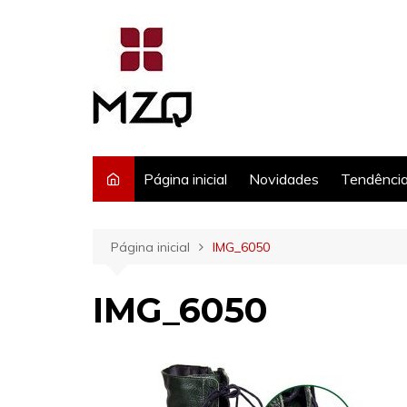
Ir
para
o
conteúdo
Página inicial
Novidades
Tendênci
Página inicial
IMG_6050
IMG_6050