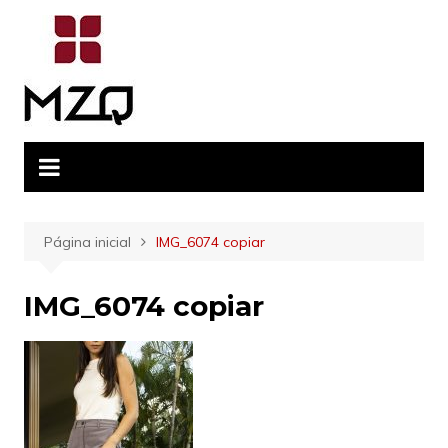
Ir
para
o
conteúdo
Página inicial
IMG_6074 copiar
IMG_6074 copiar