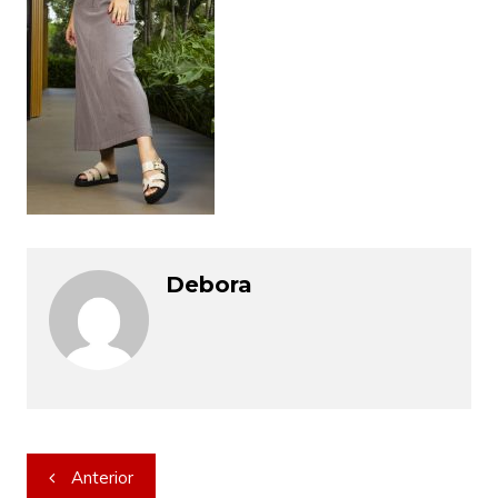
Debora
Navegação
Anterior