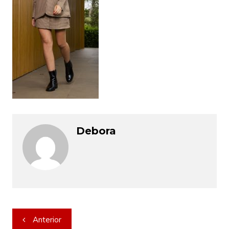
Debora
Navegação
Anterior