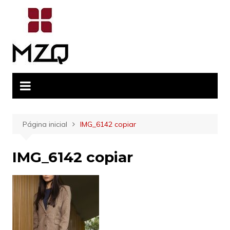
Ir
para
o
conteúdo
Página inicial
IMG_6142 copiar
IMG_6142 copiar