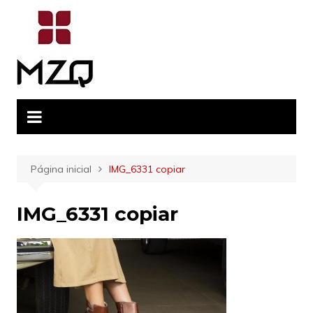
Ir
para
o
conteúdo
Página inicial
IMG_6331 copiar
IMG_6331 copiar