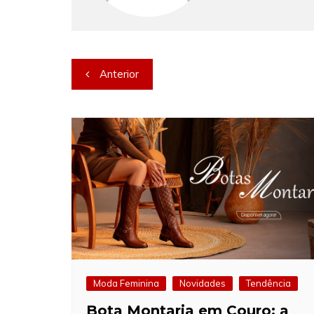
Navegação
Anterior
de
Post
Moda Feminina
Novidades
Tendência
Bota Montaria em Couro: a