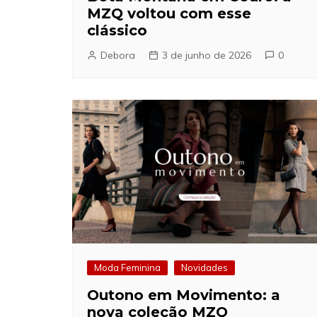
MZQ voltou com esse
clássico
Debora
3 de junho de 2026
0
Moda Feminina
Novidades
Outono em Movimento: a
nova coleção MZQ