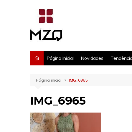
Ir
para
o
conteúdo
Página inicial
Novidades
Tendênci
Página inicial
IMG_6965
IMG_6965