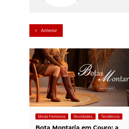
Navegação
Anterior
de
Post
Moda Feminina
Novidades
Tendência
Bota Montaria em Couro: a