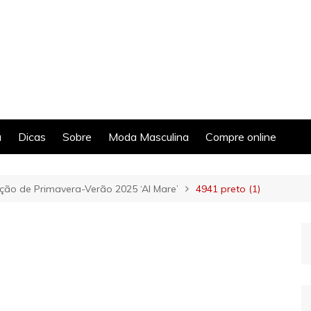
a
Dicas
Sobre
Moda Masculina
Compre online
ão de Primavera-Verão 2025 ‘Al Mare’
4941 preto (1)