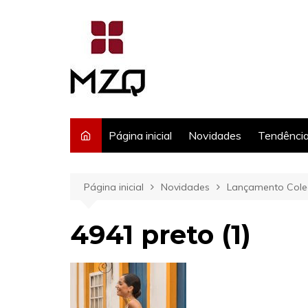
Ir
para
o
conteúdo
Página inicial
Novidades
Tendênci
Página inicial
Novidades
Lançamento Coleç
4941 preto (1)