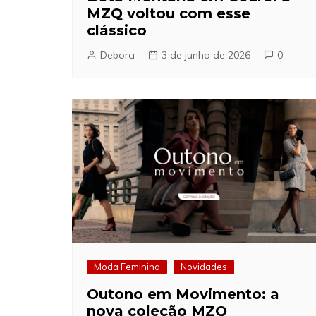
MZQ voltou com esse
clássico
Debora
3 de junho de 2026
0
Moda Feminina
Novidades
Outono em Movimento: a
nova coleção MZQ