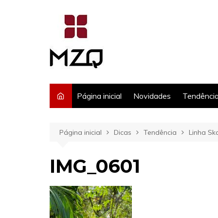
Ir
para
o
conteúdo
Página inicial
Novidades
Tendênci
Página inicial
Dicas
Tendência
Linha Sk
IMG_0601