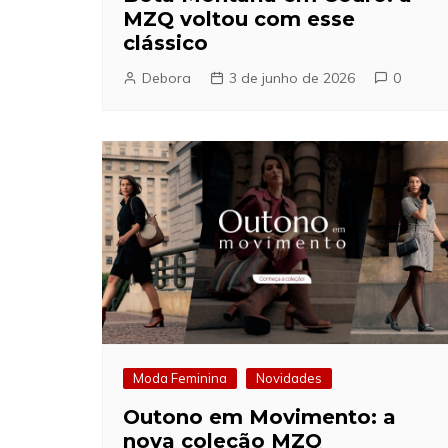
MZQ voltou com esse
clássico
Debora
3 de junho de 2026
0
Moda Feminina
Novidades
Outono em Movimento: a
nova coleção MZQ