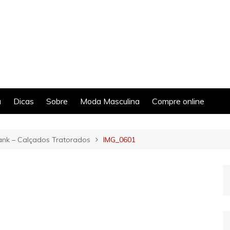
a
Dicas
Sobre
Moda Masculina
Compre online
ank – Calçados Tratorados
IMG_0601