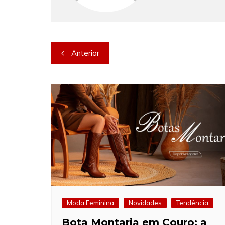
Navegação
Anterior
de
Post
Moda Feminina
Novidades
Tendência
Bota Montaria em Couro: a