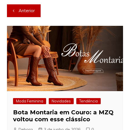
Navegação
Anterior
de
Post
Moda Feminina
Novidades
Tendência
Bota Montaria em Couro: a MZQ
voltou com esse clássico
Debora
3 de junho de 2026
0