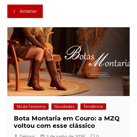
Navegação
Anterior
de
Post
Moda Feminina
Novidades
Tendência
Bota Montaria em Couro: a MZQ
voltou com esse clássico
Debora
3 de junho de 2026
0