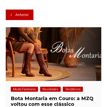
Navegação
Anterior
de
Post
Moda Feminina
Novidades
Tendência
Bota Montaria em Couro: a MZQ
voltou com esse clássico