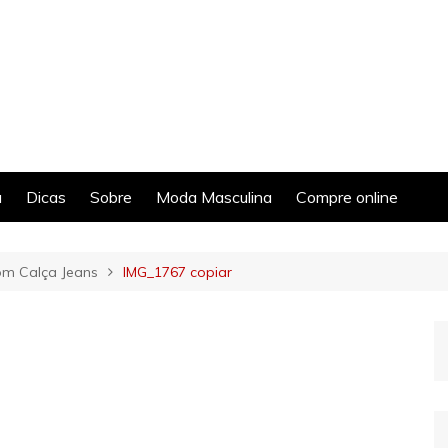
a
Dicas
Sobre
Moda Masculina
Compre online
om Calça Jeans
IMG_1767 copiar