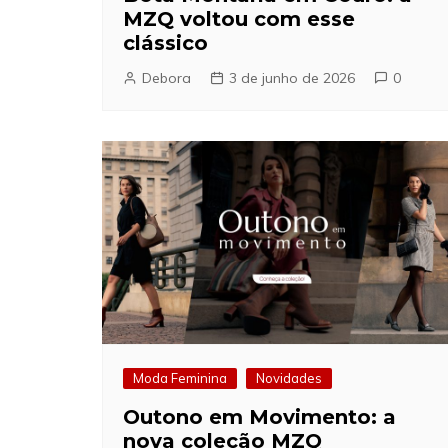
MZQ voltou com esse
clássico
Debora
3 de junho de 2026
0
Moda Feminina
Novidades
Outono em Movimento: a
nova coleção MZQ