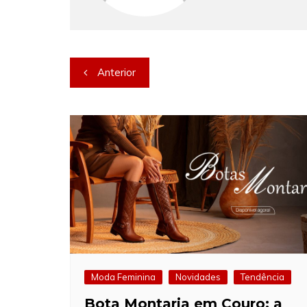
Navegação
Anterior
de
Post
Moda Feminina
Novidades
Tendência
Bota Montaria em Couro: a