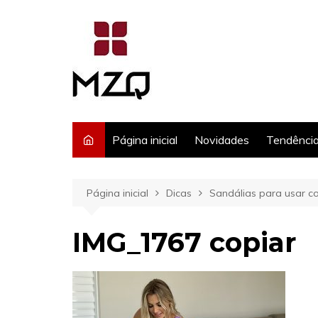
Ir
para
o
conteúdo
Página inicial
Novidades
Tendênci
Página inicial
Dicas
Sandálias para usar c
IMG_1767 copiar