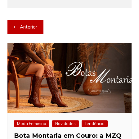
Navegação
Anterior
de
Post
Moda Feminina
Novidades
Tendência
Bota Montaria em Couro: a MZQ