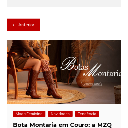
Navegação
Anterior
de
Post
Moda Feminina
Novidades
Tendência
Bota Montaria em Couro: a MZQ